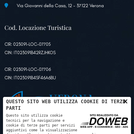
Via Giovanni della Casa, 12 - 37122 Verona
Cod. Locazione Turistica
CIR: 023091-LOC-07705
CIN: IT023091B42RZJHKOS
CIR: 023091-LOC-07706
CIN: IT023091B4SF46A6BU
×
QUESTO SITO WEB UTILIZZA COOKIE DI TERZE
PARTI
Questo sito utilizza cookie
tecnici per la navigazione e
cookie di terze parti per servizi
aggiuntivi come la visualizzazione