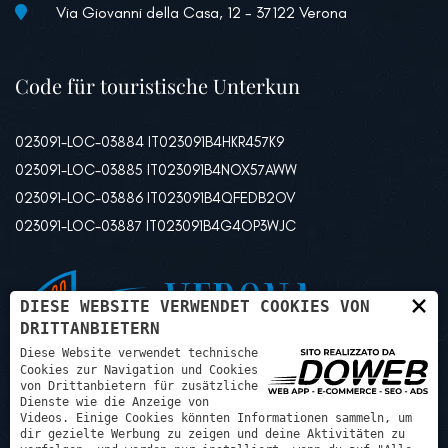
Via Giovanni della Casa, 12 - 37122 Verona
Code für touristische Unterkun
023091-LOC-03884 IT023091B4HKR457K9
023091-LOC-03885 IT023091B4NOX57AWW
023091-LOC-03886 IT023091B4QFEDB2OV
023091-LOC-03887 IT023091B4G4OP3WJC
×
DIESE WEBSITE VERWENDET COOKIES VON
DRITTANBIETERN
Diese Website verwendet technische
Cookies zur Navigation und Cookies
von Drittanbietern für zusätzliche
Dienste wie die Anzeige von
Videos. Einige Cookies könnten Informationen sammeln, um
dir gezielte Werbung zu zeigen und deine Aktivitäten zu