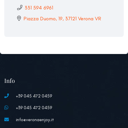
331 594 6961
Piazza Duomo, 19, 37121 Verona VR
Info
+39 045 472 0459
+39 045 472 0459
info@veronaenjoy.it