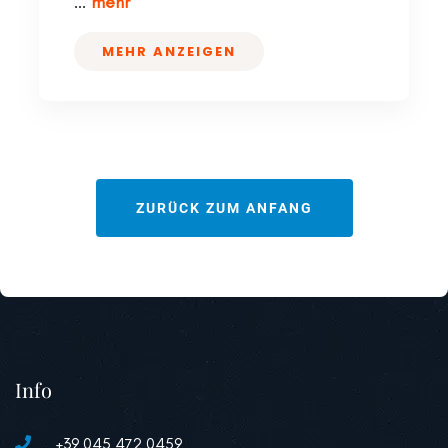
...
mehr
MEHR ANZEIGEN
ZURÜCK ZUM ANFANG
Info
+39 045 472 0459