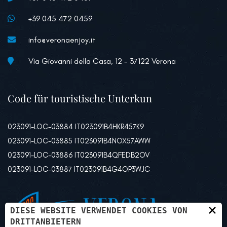
+39 045 472 0459
info@veronaenjoy.it
Via Giovanni della Casa, 12 - 37122 Verona
Code für touristische Unterkun
023091-LOC-03884 IT023091B4HKR457K9
023091-LOC-03885 IT023091B4NOX57AWW
023091-LOC-03886 IT023091B4QFEDB2OV
023091-LOC-03887 IT023091B4G4OP3WJC
×
DIESE WEBSITE VERWENDET COOKIES VON
DRITTANBIETERN