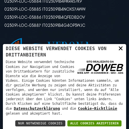
023091-LOC-03884 IT023091B4HKR457K9
023091-LOC-03885 IT023091B4NOX57AWW
023091-LOC-03886 IT023091B4QFEDB2OV
023091-LOC-03887 IT023091B4G4OP3WJC
×
DIESE WEBSITE VERWENDET COOKIES VON
DRITTANBIETERN
Diese Website verwendet technische
Cookies zur Navigation und Cookies
von Drittanbietern für zusätzliche
Dienste wie die Anzeige von
Videos. Einige Cookies könnten Informationen sammeln, um
dir gezielte Werbung zu zeigen und deine Aktivitäten zu
verfolgen, und werden nur installiert, wenn du auf "Alle
Cookies akzeptieren" klickst. Du kannst deine Präferenzen
jederzeit über den Link "Cookies" unten links ändern.
Durch Klicken auf eine Schaltfläche bestätigst du, dass du
Psg progetti sviluppo gestioni srl - P.IVA: 03507240129 REA:
Datenschutzerklärung
Cookie-Richtlinie
die
und die
VR425972
gelesen und akzeptiert hast.
NUR NOTWENDIGE COOKIES
ALLE COOKIES AKZEPTIEREN
Datenschutzrichtlinie
-
Cookie policy
-
Welcome