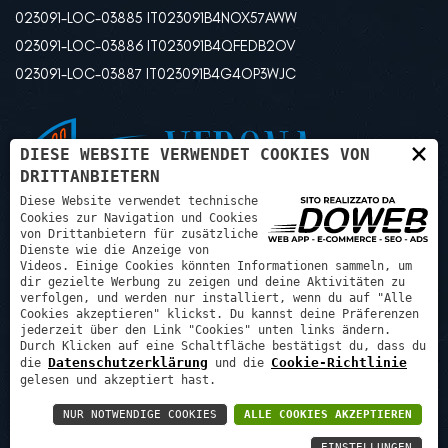
023091-LOC-03885 IT023091B4NOX57AWW
023091-LOC-03886 IT023091B4QFEDB2OV
023091-LOC-03887 IT023091B4G4OP3WJC
×
DIESE WEBSITE VERWENDET COOKIES VON
DRITTANBIETERN
Diese Website verwendet technische
Cookies zur Navigation und Cookies
von Drittanbietern für zusätzliche
Dienste wie die Anzeige von
Videos. Einige Cookies könnten Informationen sammeln, um
dir gezielte Werbung zu zeigen und deine Aktivitäten zu
verfolgen, und werden nur installiert, wenn du auf "Alle
Cookies akzeptieren" klickst. Du kannst deine Präferenzen
jederzeit über den Link "Cookies" unten links ändern.
Durch Klicken auf eine Schaltfläche bestätigst du, dass du
Psg progetti sviluppo gestioni srl - P.IVA: 03507240129 REA:
Datenschutzerklärung
Cookie-Richtlinie
die
und die
VR425972
gelesen und akzeptiert hast.
NUR NOTWENDIGE COOKIES
ALLE COOKIES AKZEPTIEREN
Datenschutzrichtlinie
-
Cookie policy
-
Welcome
EINSTELLUNGEN