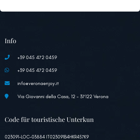
Info
+39 045 472 0459
+39 045 472 0459
info@veronaenjoy.it
Via Giovanni della Casa, 12 - 37122 Verona
Code für touristische Unterkun
023091-LOC-03884 IT023091B4HKR457K9