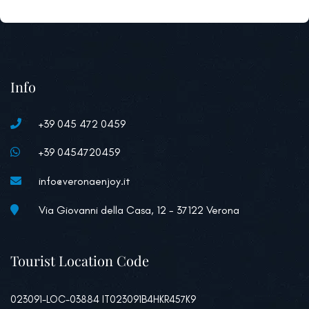
Info
+39 045 472 0459
+39 0454720459
info@veronaenjoy.it
Via Giovanni della Casa, 12 - 37122 Verona
Tourist Location Code
023091-LOC-03884 IT023091B4HKR457K9