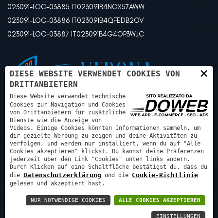
023091-LOC-03885 IT023091B4NOX57AWW
023091-LOC-03886 IT023091B4QFEDB2OV
023091-LOC-03887 IT023091B4G4OP3WJC
×
DIESE WEBSITE VERWENDET COOKIES VON
DRITTANBIETERN
Diese Website verwendet technische
Cookies zur Navigation und Cookies
von Drittanbietern für zusätzliche
Dienste wie die Anzeige von
Videos. Einige Cookies könnten Informationen sammeln, um
dir gezielte Werbung zu zeigen und deine Aktivitäten zu
verfolgen, und werden nur installiert, wenn du auf "Alle
Cookies akzeptieren" klickst. Du kannst deine Präferenzen
jederzeit über den Link "Cookies" unten links ändern.
Durch Klicken auf eine Schaltfläche bestätigst du, dass du
Psg progetti sviluppo gestioni srl - P.IVA: 03507240129 REA:
Datenschutzerklärung
Cookie-Richtlinie
die
und die
VR425972
gelesen und akzeptiert hast.
NUR NOTWENDIGE COOKIES
ALLE COOKIES AKZEPTIEREN
Datenschutzrichtlinie
-
Cookie policy
-
Welcome
EINSTELLUNGEN