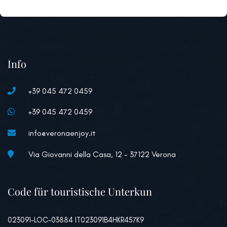
Info
+39 045 472 0459
+39 045 472 0459
info@veronaenjoy.it
Via Giovanni della Casa, 12 - 37122 Verona
Code für touristische Unterkun
023091-LOC-03884 IT023091B4HKR457K9