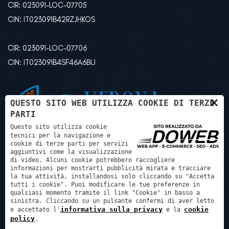
CIR: 023091-LOC-07705
CIN: IT023091B42RZJHKOS
CIR: 023091-LOC-07706
CIN: IT023091B4SF46A6BU
×
QUESTO SITO WEB UTILIZZA COOKIE DI TERZE
PARTI
Questo sito utilizza cookie
tecnici per la navigazione e
cookie di terze parti per servizi
aggiuntivi come la visualizzazione
di video. Alcuni cookie potrebbero raccogliere
informazioni per mostrarti pubblicità mirata e tracciare
la tua attività, installandosi solo cliccando su "Accetta
tutti i cookie". Puoi modificare le tue preferenze in
qualsiasi momento tramite il link "Cookie" in basso a
sinistra. Cliccando su un pulsante confermi di aver letto
Psg progetti sviluppo gestioni srl - P.IVA: 03507240129 REA:
informativa sulla privacy
cookie
e accettato l'
e la
policy
VR425972 -
.
Cap.Soc: € 10.000,00