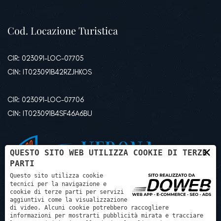
Cod. Locazione Turistica
CIR: 023091-LOC-07705
CIN: IT023091B42RZJHKOS
CIR: 023091-LOC-07706
CIN: IT023091B4SF46A6BU
×
QUESTO SITO WEB UTILIZZA COOKIE DI TERZE
PARTI
Questo sito utilizza cookie
tecnici per la navigazione e
cookie di terze parti per servizi
aggiuntivi come la visualizzazione
di video. Alcuni cookie potrebbero raccogliere
informazioni per mostrarti pubblicità mirata e tracciare