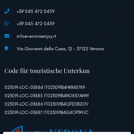
+39 045 472 0459
+39 045 472 0459
info@veronaenjoy.it
Via Giovanni della Casa, 12 - 37122 Verona
Code für touristische Unterkun
023091-LOC-03884 IT023091B4HKR457K9
023091-LOC-03885 IT023091B4NOX57AWW
023091-LOC-03886 IT023091B4QFEDB2OV
023091-LOC-03887 IT023091B4G4OP3WJC