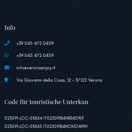
Info
+39 045 472 0459
+39 045 472 0459
info@veronaenjoy.it
Via Giovanni della Casa, 12 - 37122 Verona
Code für touristische Unterkun
023091-LOC-03884 IT023091B4HKR457K9
023091-LOC-03885 IT023091B4NOX57AWW