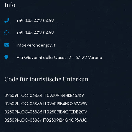
Info
+39 045 472 0459
+39 045 472 0459
info@veronaenjoy.it
Via Giovanni della Casa, 12 - 37122 Verona
Code für touristische Unterkun
023091-LOC-03884 IT023091B4HKR457K9
023091-LOC-03885 IT023091B4NOX57AWW
023091-LOC-03886 IT023091B4QFEDB2OV
023091-LOC-03887 IT023091B4G4OP3WJC