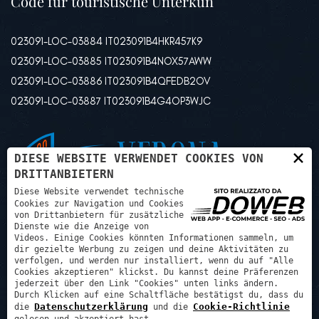
Code für touristische Unterkun
023091-LOC-03884 IT023091B4HKR457K9
023091-LOC-03885 IT023091B4NOX57AWW
023091-LOC-03886 IT023091B4QFEDB2OV
023091-LOC-03887 IT023091B4G4OP3WJC
×
DIESE WEBSITE VERWENDET COOKIES VON
DRITTANBIETERN
Diese Website verwendet technische
Cookies zur Navigation und Cookies
von Drittanbietern für zusätzliche
Dienste wie die Anzeige von
Videos. Einige Cookies könnten Informationen sammeln, um
dir gezielte Werbung zu zeigen und deine Aktivitäten zu
verfolgen, und werden nur installiert, wenn du auf "Alle
Cookies akzeptieren" klickst. Du kannst deine Präferenzen
jederzeit über den Link "Cookies" unten links ändern.
Durch Klicken auf eine Schaltfläche bestätigst du, dass du
Psg progetti sviluppo gestioni srl - P.IVA: 03507240129 REA:
Datenschutzerklärung
Cookie-Richtlinie
die
und die