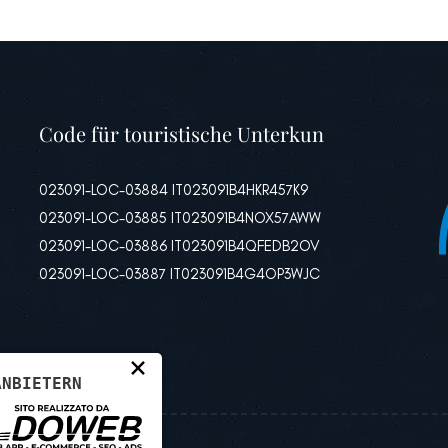
Code für touristische Unterkun
023091-LOC-03884 IT023091B4HKR457K9
023091-LOC-03885 IT023091B4NOX57AWW
023091-LOC-03886 IT023091B4QFEDB2OV
023091-LOC-03887 IT023091B4G4OP3WJC
×
ANBIETERN