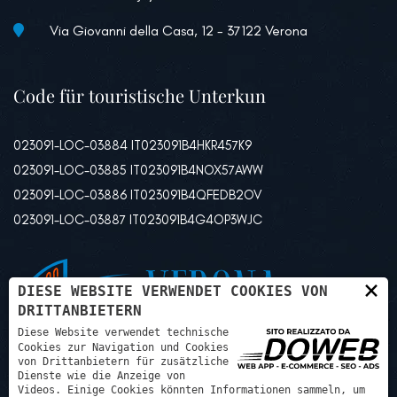
Via Giovanni della Casa, 12 - 37122 Verona
Code für touristische Unterkun
023091-LOC-03884 IT023091B4HKR457K9
023091-LOC-03885 IT023091B4NOX57AWW
023091-LOC-03886 IT023091B4QFEDB2OV
023091-LOC-03887 IT023091B4G4OP3WJC
×
DIESE WEBSITE VERWENDET COOKIES VON
DRITTANBIETERN
Diese Website verwendet technische
Cookies zur Navigation und Cookies
von Drittanbietern für zusätzliche
Dienste wie die Anzeige von
Videos. Einige Cookies könnten Informationen sammeln, um