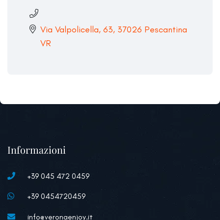
Via Valpolicella, 63, 37026 Pescantina
VR
Informazioni
+39 045 472 0459
+39 0454720459
info@veronaenjoy.it