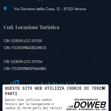
Via Giovanni della Casa, 12 - 37122 Verona
Cod. Locazione Turistica
CIR: 023091-LOC-07705
CIN: IT023091B42RZJHKOS
CIR: 023091-LOC-07706
CIN: IT023091B4SF46A6BU
×
QUESTO SITO WEB UTILIZZA COOKIE DI TERZE
PARTI
Questo sito utilizza cookie
tecnici per la navigazione e
cookie di terze parti per servizi