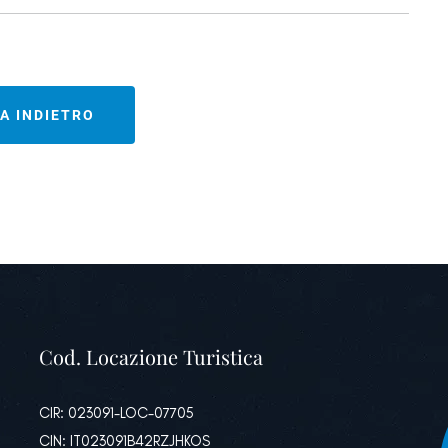
A INDIETRO
Cod. Locazione Turistica
CIR: 023091-LOC-07705
CIN: IT023091B42RZJHKOS