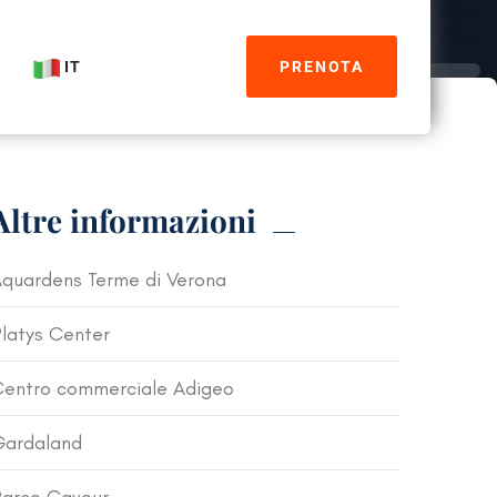
IT
PRENOTA
Altre informazioni
quardens Terme di Verona
latys Center
entro commerciale Adigeo
Gardaland